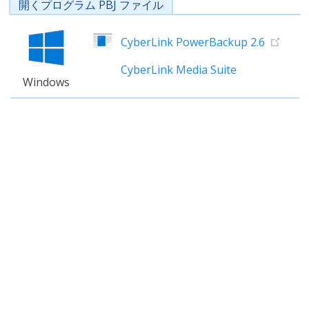
開くプログラム PBJ ファイル
CyberLink PowerBackup 2.6
CyberLink Media Suite
Windows