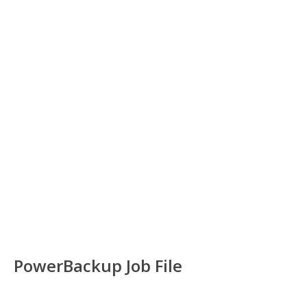
PowerBackup Job File