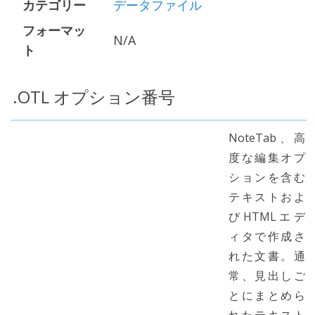
カテゴリー
データファイル
フォーマッ
N/A
ト
.OTL オプション番号
NoteTab、高
度な編集オプ
ションを含む
テキストおよ
びHTMLエデ
ィタで作成さ
れた文書。通
常、見出しご
とにまとめら