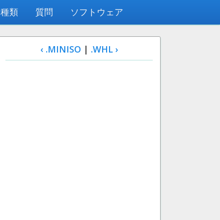
の種類
質問
ソフトウェア
‹ .MINISO
|
.WHL ›