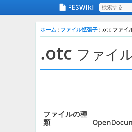
FES
Wiki
ホーム
:
ファイル拡張子
: .otc ファイ
.otc
ファイ
ファイルの種
類
OpenDocum