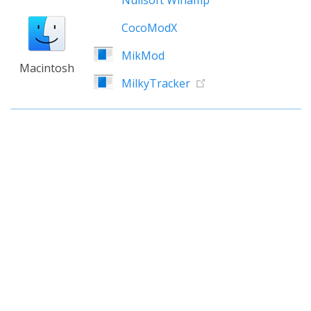
Nullsoft Winamp
CocoModX
MikMod
Macintosh
MilkyTracker