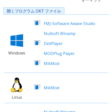
ォーマット
開くプログラム OKT ファイル
FMJ-Software Awave Studio
Nullsoft Winamp
DeliPlayer
Windows
MODPlug Player
MikMod
MikMod
Linux