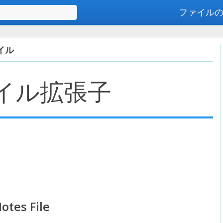
ファイル
高度な検索
ァイル
イル拡張子
tes File