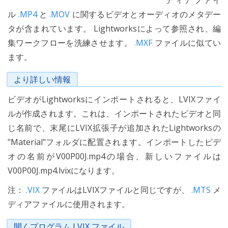
ディアファイ
ル
.MP4
と
.MOV
に関するビデオとオーディオのメタデー
タが含まれています。 Lightworksによって参照され、編
集ワークフローを洗練させます。
.MXF
ファイルに似てい
ます。
より詳しい情報
ビデオがLightworksにインポートされると、LVIXファイ
ルが作成されます。これは、インポートされたビデオと同
じ名前で、末尾にLVIX拡張子が追加されたLightworksの
"Material"フォルダに配置されます。インポートしたビデ
オの名前がV00P00J.mp4の場合、新しいファイルは
V00P00J.mp4.lvixになります。
注：
.VIX
ファイルはLVIXファイルと同じですが、
.MTS
メ
ディアファイルに使用されます。
開くプログラム LVIX ファイル