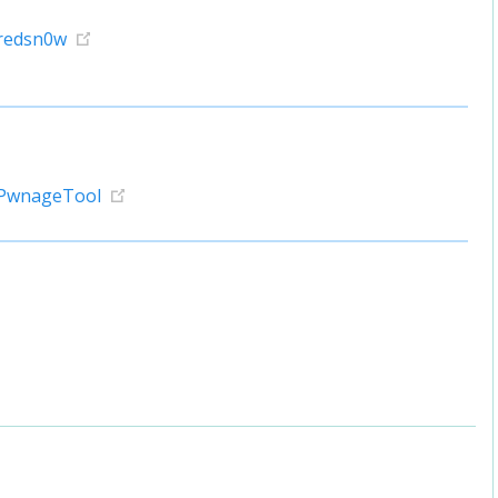
redsn0w
 PwnageTool