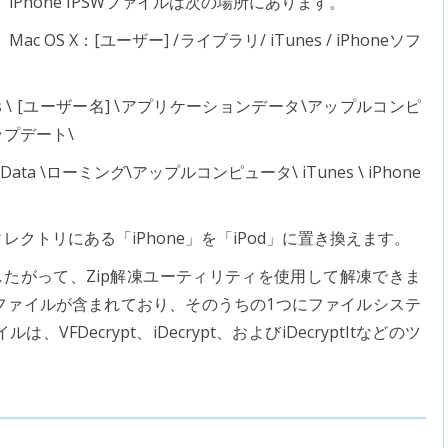
iPhone IPSWファイルは次の場所にあります。
Mac OS X：[ユーザー] /ライブラリ/ iTunes / iPhoneソフ
Settings \ [ユーザー名] \アプリケーションデータ\アップルコンピ
アップデート\
ppData \ローミング\アップルコンピュータ\ iTunes \ iPhone
レクトリにある「iPhone」を「iPod」に置き換えます。
たがって、Zip解凍ユーティリティを使用して解凍できま
ファイルが含まれており、そのうちの1つにファイルシステ
Decrypt、iDecrypt、およびiDecryptItなどのツ