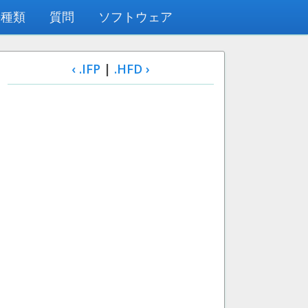
の種類
質問
ソフトウェア
‹ .IFP
|
.HFD ›