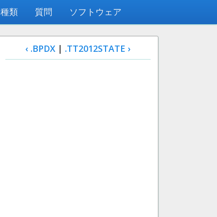
の種類
質問
ソフトウェア
‹ .BPDX
|
.TT2012STATE ›