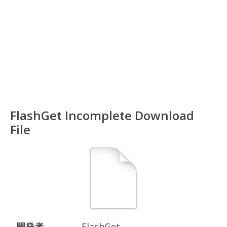
FlashGet Incomplete Download
File
開発者
FlashGet