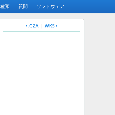
の種類
質問
ソフトウェア
‹ .GZA
|
.WKS ›