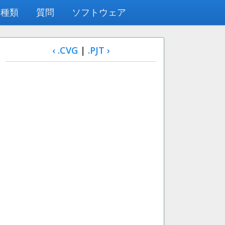
の種類
質問
ソフトウェア
‹ .CVG
|
.PJT ›