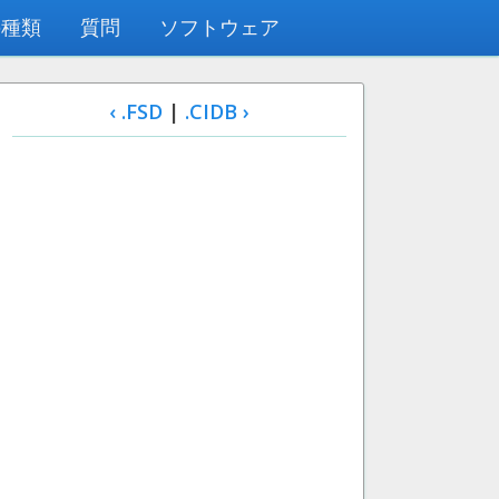
の種類
質問
ソフトウェア
‹ .FSD
|
.CIDB ›