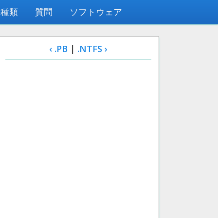
の種類
質問
ソフトウェア
‹ .PB
|
.NTFS ›