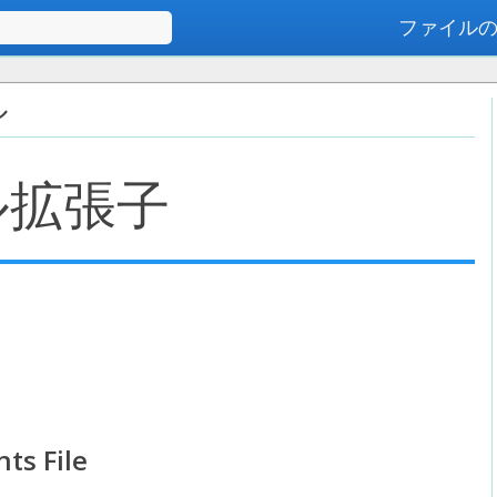
ファイル
高度な検索
ル
ル拡張子
ts File