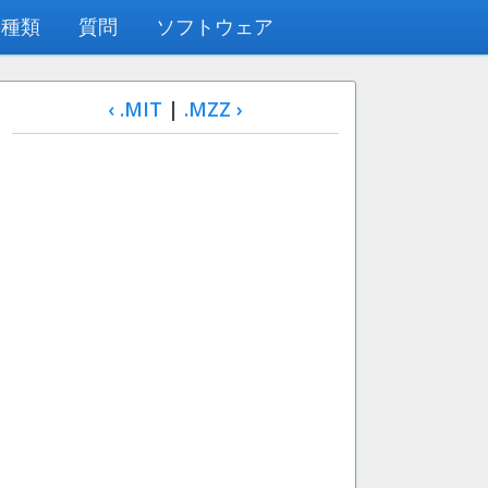
の種類
質問
ソフトウェア
‹ .MIT
|
.MZZ ›