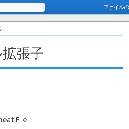
ファイル
高度な検索
ル
ル拡張子
eat File