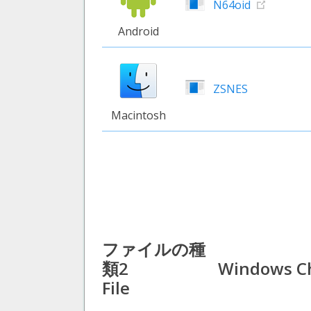
N64oid
Android
ZSNES
Macintosh
ファイルの種
類2
Windows Ch
File