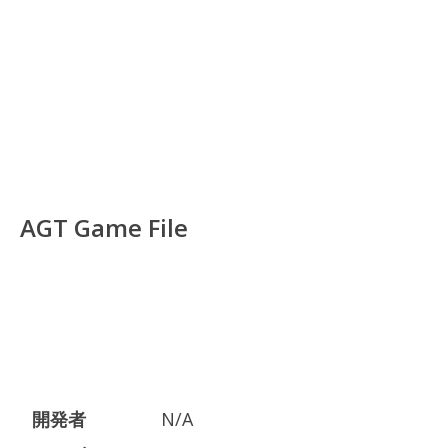
AGT Game File
開発者
N/A