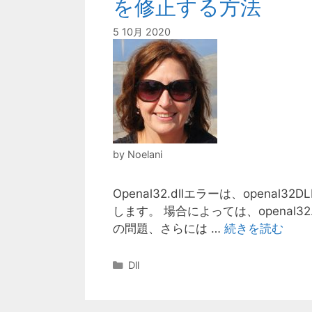
を修正する方法
5 10月 2020
by
Noelani
Openal32.dllエラーは、open
します。 場合によっては、openal
の問題、さらには …
続きを読む
カ
Dll
テ
ゴ
リ