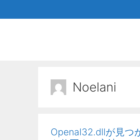
コ
ン
テ
ン
ツ
へ
ス
キ
ッ
プ
Noelani
Openal32.dl