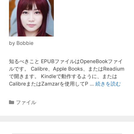
by
Bobbie
知るべきこと EPUBファイルはOpeneBookファイ
ルです。 Calibre、Apple Books、またはReadium
で開きます。 Kindleで動作するように、または
CalibreまたはZamzarを使用してP …
続きを読む
カ
ファイル
テ
ゴ
リ
ー