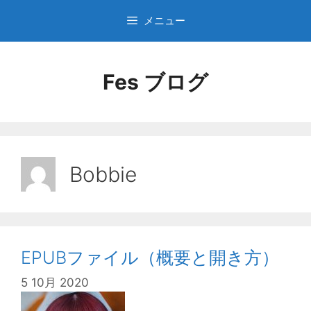
コ
メニュー
ン
テ
ン
Fes ブログ
ツ
へ
ス
キ
ッ
プ
Bobbie
EPUBファイル（概要と開き方）
5 10月 2020