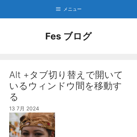
コ
メニュー
ン
テ
ン
Fes ブログ
ツ
へ
ス
キ
ッ
プ
Alt +タブ切り替えで開いて
いるウィンドウ間を移動す
る
13 7月 2024