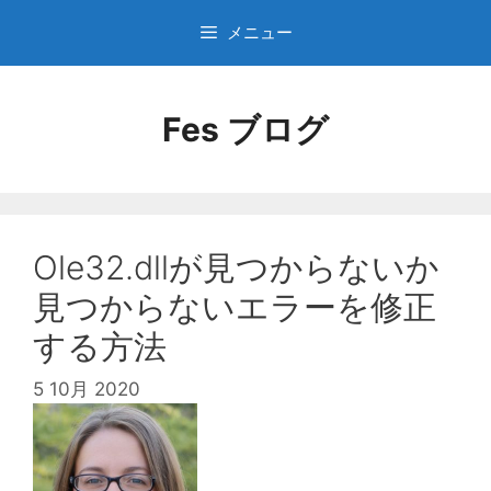
コ
メニュー
ン
テ
ン
Fes ブログ
ツ
へ
ス
キ
ッ
プ
Ole32.dllが見つからないか
見つからないエラーを修正
する方法
5 10月 2020