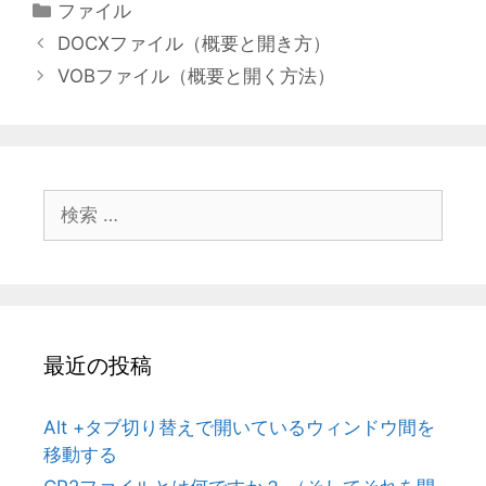
カ
ファイル
テ
DOCXファイル（概要と開き方）
ゴ
VOBファイル（概要と開く方法）
リ
ー
検
索:
最近の投稿
Alt +タブ切り替えで開いているウィンドウ間を
移動する