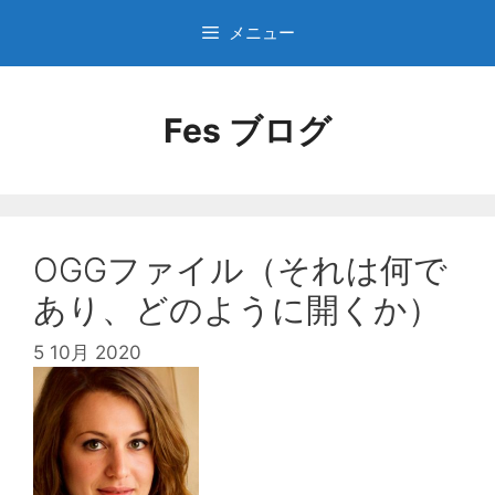
コ
メニュー
ン
テ
ン
Fes ブログ
ツ
へ
ス
キ
ッ
プ
OGGファイル（それは何で
あり、どのように開くか）
5 10月 2020