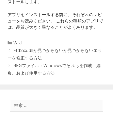
ストールします。
アプリをインストールする前に、それぞれのレビ
ューをお読みください。 これらの種類のアプリで
は、品質が大きく異なることがよくあります。
カ
Wiki
テ
Ftd2xx.dllが見つからないか見つからないエラ
ゴ
ーを修正する方法
リ
REGファイル：Windowsでそれらを作成、編
ー
集、および使用する方法
検
索: