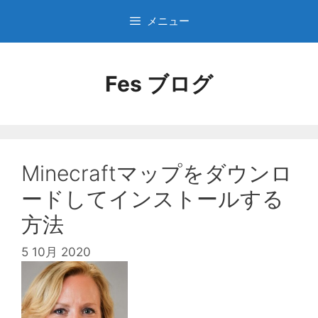
コ
メニュー
ン
テ
ン
Fes ブログ
ツ
へ
ス
キ
ッ
プ
Minecraftマップをダウンロ
ードしてインストールする
方法
5 10月 2020