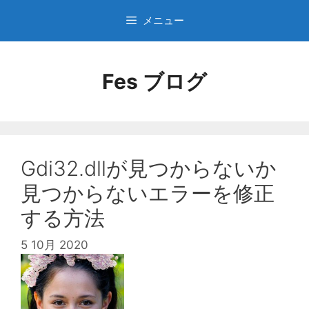
コ
メニュー
ン
テ
ン
Fes ブログ
ツ
へ
ス
キ
ッ
プ
Gdi32.dllが見つからないか
見つからないエラーを修正
する方法
5 10月 2020