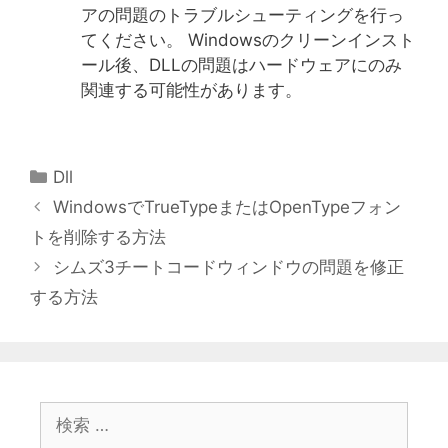
アの問題のトラブルシューティングを行っ
てください。 Windowsのクリーンインスト
ール後、DLLの問題はハードウェアにのみ
関連する可能性があります。
カ
Dll
テ
WindowsでTrueTypeまたはOpenTypeフォン
ゴ
トを削除する方法
リ
シムズ3チートコードウィンドウの問題を修正
ー
する方法
検
索: